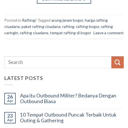
Posted in
Rafting
|
Tagged
arung jeram bogor
,
harga rafting
cisadane
,
paket rafting cisadane
,
rafting
,
rafting bogor
,
rafting
caringin
,
rafting cisadane
,
tempat rafting di bogor
Leave a comment
LATEST POSTS
Apa itu Outbound Militer? Bedanya Dengan
26
Outbound Biasa
Apr
10 Tempat Outbound Puncak Terbaik Untuk
23
Outing & Gathering
Apr