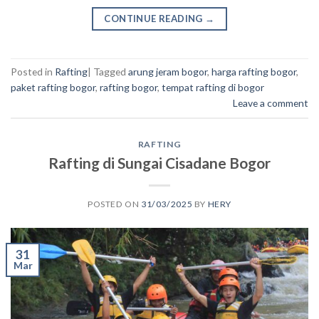
CONTINUE READING
→
Posted in
Rafting
|
Tagged
arung jeram bogor
,
harga rafting bogor
,
paket rafting bogor
,
rafting bogor
,
tempat rafting di bogor
Leave a comment
RAFTING
Rafting di Sungai Cisadane Bogor
POSTED ON
31/03/2025
BY
HERY
31
Mar