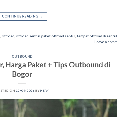
CONTINUE READING
→
l
,
offroad
,
offroad sentul
,
paket offroad sentul
,
tempat offroad di sentul
Leave a com
OUTBOUND
, Harga Paket + Tips Outbound di
Bogor
OSTED ON
15/04/2026
BY
HERY