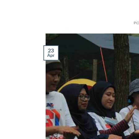
P
23
Apr