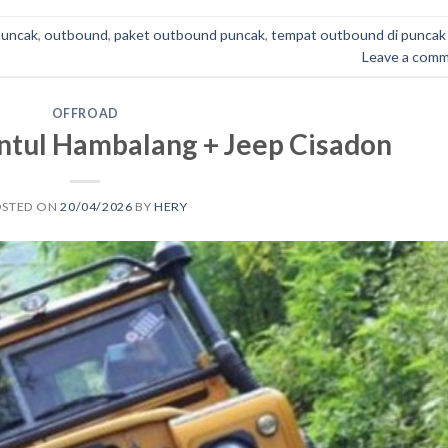
puncak
,
outbound
,
paket outbound puncak
,
tempat outbound di puncak
Leave a com
OFFROAD
ntul Hambalang + Jeep Cisadon
OSTED ON
20/04/2026
BY
HERY