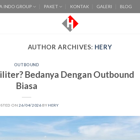
A INDO GROUP
PAKET
KONTAK
GALERI
BLOG
AUTHOR ARCHIVES:
HERY
OUTBOUND
iliter? Bedanya Dengan Outbound
Biasa
OSTED ON
26/04/2026
BY
HERY