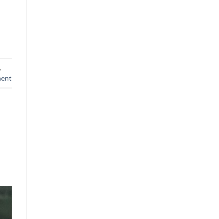
,
ment