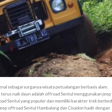
enal sebagai surganya wisata petualangan berbasis alam.
ng terus naik daun adalah offroad Sentul menggunakan jeep
oad Sentul yang populer dan memiliki karakter trek berbe
jeep offroad Sentul Hambalang dan Cisadon hadir dengan