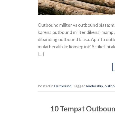
Outbound militer vs outbound biasa: ma
karena outbound militer dikenal mampu 
dibanding outbound biasa. Apa itu ou
mulai beralih ke konsep ini? Artikel in
[…]
Posted in
Outbound
|
Tagged
leadership
,
outbo
10 Tempat Outboun