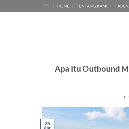
Skip
HOME
TENTANG KAMI
HADEN
to
content
Apa itu Outbound M
P
26
Apr