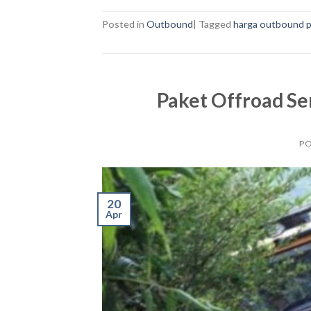
Posted in
Outbound
|
Tagged
harga outbound 
Paket Offroad Se
P
20
Apr