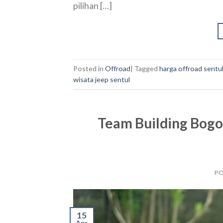
pilihan […]
Posted in
Offroad
|
Tagged
harga offroad sentu
wisata jeep sentul
Team Building Bogor
P
15
Apr