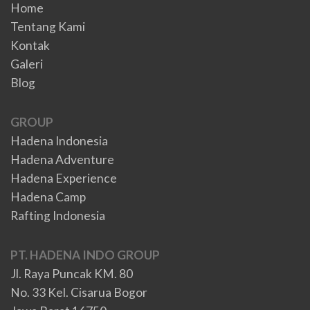
Home
Tentang Kami
Kontak
Galeri
Blog
GROUP
Hadena Indonesia
Hadena Adventure
Hadena Experience
Hadena Camp
Rafting Indonesia
PT. HADENA INDO GROUP
Jl. Raya Puncak KM. 80
No. 33 Kel. Cisarua Bogor