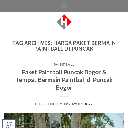
Skip
to
content
TAG ARCHIVES:
HARGA PAKET BERMAIN
PAINTBALL DI PUNCAK
PAINTBALL
Paket Paintball Puncak Bogor &
Tempat Bermain Paintball di Puncak
Bogor
POSTED ON
17/03/2025
BY
HERY
17