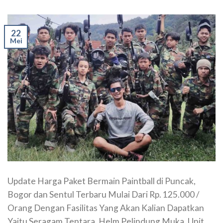
22
Mei
Update Harga Paket Bermain Paintball di Puncak,
Bogor dan Sentul Terbaru Mulai Dari Rp. 125.000 /
Orang Dengan Fasilitas Yang Akan Kalian Dapatkan
Yaitu Seragam Tentara, Helm Pelindung Muka, Unit