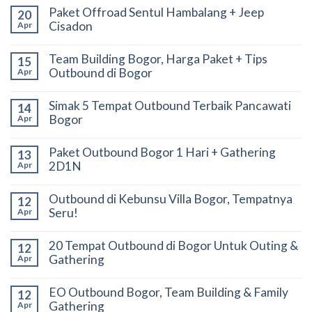
Paket Offroad Sentul Hambalang + Jeep
20
Cisadon
Apr
Team Building Bogor, Harga Paket + Tips
15
Outbound di Bogor
Apr
Simak 5 Tempat Outbound Terbaik Pancawati
14
Bogor
Apr
Paket Outbound Bogor 1 Hari + Gathering
13
2D1N
Apr
Outbound di Kebunsu Villa Bogor, Tempatnya
12
Seru!
Apr
20 Tempat Outbound di Bogor Untuk Outing &
12
Gathering
Apr
EO Outbound Bogor, Team Building & Family
12
Gathering
Apr