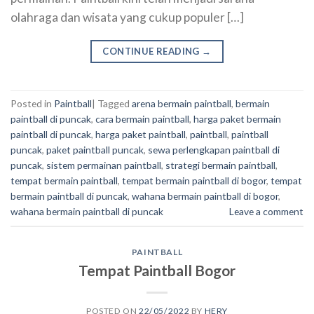
olahraga dan wisata yang cukup populer […]
CONTINUE READING
→
Posted in
Paintball
|
Tagged
arena bermain paintball
,
bermain
paintball di puncak
,
cara bermain paintball
,
harga paket bermain
paintball di puncak
,
harga paket paintball
,
paintball
,
paintball
puncak
,
paket paintball puncak
,
sewa perlengkapan paintball di
puncak
,
sistem permainan paintball
,
strategi bermain paintball
,
tempat bermain paintball
,
tempat bermain paintball di bogor
,
tempat
bermain paintball di puncak
,
wahana bermain paintball di bogor
,
wahana bermain paintball di puncak
Leave a comment
PAINTBALL
Tempat Paintball Bogor
POSTED ON
22/05/2022
BY
HERY