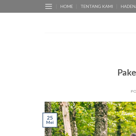
Skip
HOME
TENTANG KAMI
HADEN
to
content
Pake
P
25
Mei