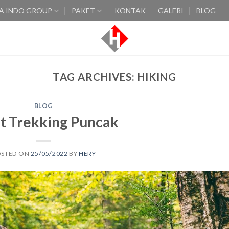
A INDO GROUP
PAKET
KONTAK
GALERI
BLOG
TAG ARCHIVES:
HIKING
BLOG
t Trekking Puncak
OSTED ON
25/05/2022
BY
HERY