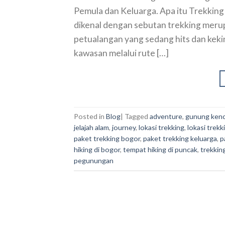
Pemula dan Keluarga. Apa itu Trekking 
dikenal dengan sebutan trekking merup
petualangan yang sedang hits dan keki
kawasan melalui rute […]
Posted in
Blog
|
Tagged
adventure
,
gunung ken
jelajah alam
,
journey
,
lokasi trekking
,
lokasi trekk
paket trekking bogor
,
paket trekking keluarga
,
p
hiking di bogor
,
tempat hiking di puncak
,
trekkin
pegunungan