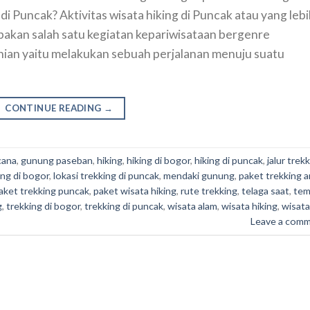
di Puncak? Aktivitas wisata hiking di Puncak atau yang leb
akan salah satu kegiatan kepariwisataan bergenre
nian yaitu melakukan sebuah perjalanan menuju suatu
CONTINUE READING
→
cana
,
gunung paseban
,
hiking
,
hiking di bogor
,
hiking di puncak
,
jalur trek
ing di bogor
,
lokasi trekking di puncak
,
mendaki gunung
,
paket trekking 
aket trekking puncak
,
paket wisata hiking
,
rute trekking
,
telaga saat
,
tem
g
,
trekking di bogor
,
trekking di puncak
,
wisata alam
,
wisata hiking
,
wisata
Leave a com