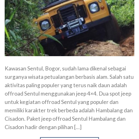
Kawasan Sentul, Bogor, sudah lama dikenal sebagai
surganya wisata petualangan berbasis alam. Salah satu
aktivitas paling populer yang terus naik daun adalah
offroad Sentul menggunakan jeep 4×4. Dua spot jeep
untuk kegiatan offroad Sentul yang populer dan
memiliki karakter trek berbeda adalah Hambalang dan
Cisadon. Paket jeep offroad Sentul Hambalang dan
Cisadon hadir dengan pilihan […]