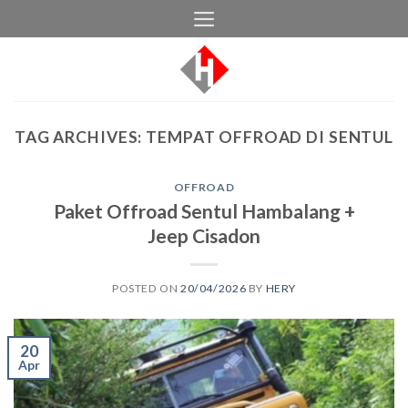
Skip
to
content
TAG ARCHIVES:
TEMPAT OFFROAD DI SENTUL
OFFROAD
Paket Offroad Sentul Hambalang +
Jeep Cisadon
POSTED ON
20/04/2026
BY
HERY
20
Apr