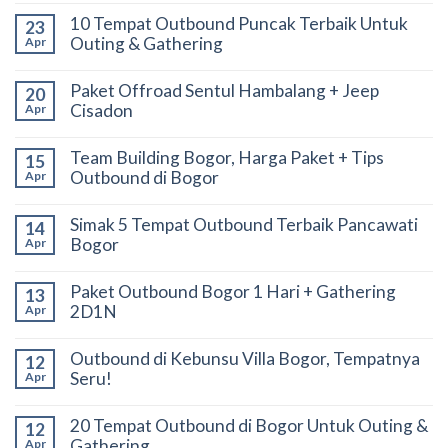
10 Tempat Outbound Puncak Terbaik Untuk
23
Outing & Gathering
Apr
Paket Offroad Sentul Hambalang + Jeep
20
Cisadon
Apr
Team Building Bogor, Harga Paket + Tips
15
Outbound di Bogor
Apr
Simak 5 Tempat Outbound Terbaik Pancawati
14
Bogor
Apr
Paket Outbound Bogor 1 Hari + Gathering
13
2D1N
Apr
Outbound di Kebunsu Villa Bogor, Tempatnya
12
Seru!
Apr
20 Tempat Outbound di Bogor Untuk Outing &
12
Gathering
Apr