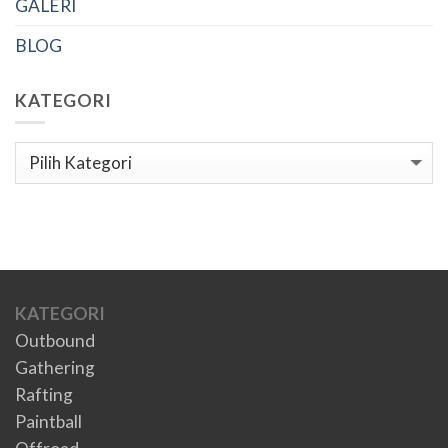
GALERI
BLOG
KATEGORI
Kategori
KATEGORI
Outbound
Gathering
Rafting
Paintball