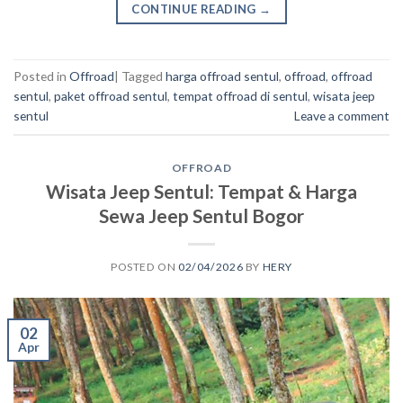
CONTINUE READING
→
Posted in
Offroad
|
Tagged
harga offroad sentul
,
offroad
,
offroad
sentul
,
paket offroad sentul
,
tempat offroad di sentul
,
wisata jeep
sentul
Leave a comment
OFFROAD
Wisata Jeep Sentul: Tempat & Harga
Sewa Jeep Sentul Bogor
POSTED ON
02/04/2026
BY
HERY
02
Apr