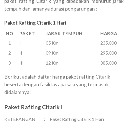
paket rafting Citarik yang dibedakan menurut jarak
tempuh dan lamanya durasi pengarungan :
Paket Rafting Citarik 1 Hari
NO
PAKET
JARAK TEMPUH
HARGA
1
I
05 Km
235.000
2
II
09 Km
295.000
3
III
12 Km
385.000
Berikut adalah daftar harga paket rafting Citarik
beserta dengan fasilitas apa saja yang termasuk
didalamnya :
Paket Rafting Citarik I
KETERANGAN
:
Paket Rafting Citarik 1 Hari