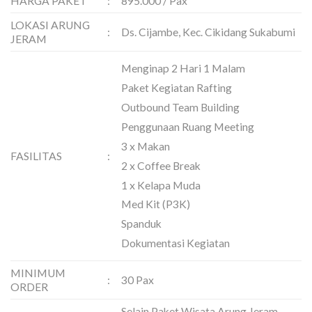
HARGA PAKET
:
895.000 / Pax
LOKASI ARUNG
:
Ds. Cijambe, Kec. Cikidang Sukabumi
JERAM
Menginap 2 Hari 1 Malam
Paket Kegiatan Rafting
Outbound Team Building
Penggunaan Ruang Meeting
3 x Makan
FASILITAS
:
2 x Coffee Break
1 x Kelapa Muda
Med Kit (P3K)
Spanduk
Dokumentasi Kegiatan
MINIMUM
:
30 Pax
ORDER
Selain Paket Wisata Arung Jeram