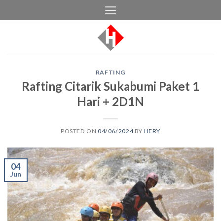
Skip
to
content
RAFTING
Rafting Citarik Sukabumi Paket 1
Hari + 2D1N
POSTED ON
04/06/2024
BY
HERY
04
Jun