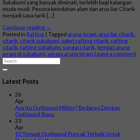
Sukabumi yang banyak diminati, terlebih bagi kalangan
muda-mudi. Pesona keindahan alam dan arus liar Citarik
menjadi saya tarik […]
Continue reading
→
Posted in
Rafting
|
Tagged
arung jeram
,
arus liar citarik
,
citarik
,
citarik sukabumi
,
paket rafting citarik
,
rafting
citarik
,
rafting sukabumi
,
sungai citarik
,
tempat arung
jeram di sukabumi
,
wisata arung jeram
Leave a comment
Latest Posts
26
Apr
Apa itu Outbound Militer? Bedanya Dengan
Outbound Biasa
23
Apr
10 Tempat Outbound Puncak Terbaik Untuk