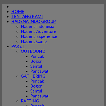
Skip
to
HOME
content
TENTANG KAMI
HADENA INDO GROUP
Hadena Indonesia
Hadena Adventure
Hadena Experience
Hadena Camp
PAKET
OUTBOUND
Puncak
Bogor
Sentul
Pancawati
GATHERING
Puncak
Bogor
Sentul
Pancawati
RAFTING
Puncak