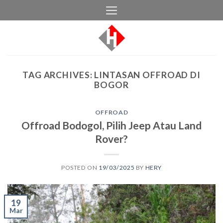
Skip
to
content
TAG ARCHIVES:
LINTASAN OFFROAD DI
BOGOR
OFFROAD
Offroad Bodogol, Pilih Jeep Atau Land
Rover?
POSTED ON
19/03/2025
BY
HERY
19
Mar