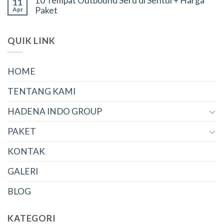
10 Tempat Outbound Seru di Sentul + Harga
11
Paket
Apr
QUIK LINK
HOME
TENTANG KAMI
HADENA INDO GROUP
PAKET
KONTAK
GALERI
BLOG
KATEGORI