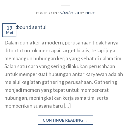
POSTED ON
19/05/2024
BY
HERY
19
Mei
Dalam dunia kerja modern, perusahaan tidak hanya
dituntut untuk mencapai target bisnis, tetapi juga
membangun hubungan kerja yang sehat di dalam tim.
Salah satu cara yang sering dilakukan perusahaan
untuk memperkuat hubungan antar karyawan adalah
melalui kegiatan gathering perusahaan. Gathering
menjadi momen yang tepat untuk mempererat
hubungan, meningkatkan kerja sama tim, serta
memberikan suasana baru […]
CONTINUE READING
→