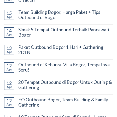
Team Building Bogor, Harga Paket + Tips
15
Outbound di Bogor
Apr
Simak 5 Tempat Outbound Terbaik Pancawati
14
Bogor
Apr
Paket Outbound Bogor 1 Hari + Gathering
13
2D1N
Apr
Outbound di Kebunsu Villa Bogor, Tempatnya
12
Seru!
Apr
20 Tempat Outbound di Bogor Untuk Outing &
12
Gathering
Apr
EO Outbound Bogor, Team Building & Family
12
Gathering
Apr