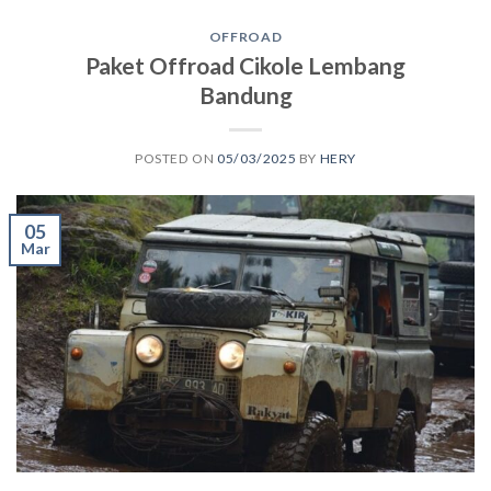
OFFROAD
Paket Offroad Cikole Lembang
Bandung
POSTED ON
05/03/2025
BY
HERY
05
Mar