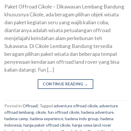
Paket Offroad Cikole – Dikawasan Lembang Bandung
khususnya Cikole, ada beragam pilihan objek wisata
dan paket kegiatan seru yang wajib kalian coba,
diantaranya adalah wisata petualangan offroad
menjelajahi keindahan alam perkebunan teh
Sukawana. Di Cikole Lembang Bandung tersedia
beragam pilihan paket wisata dan beberapa tempat
penyewaan kendaraan offroad land rover yang bisa
kalian datangi. Fun […]
CONTINUE READING
→
Posted in
Offroad
|
Tagged
adventure offroad cikole
,
adventure
offroad lembang
,
cikole
,
fun offroad cikole
,
hadena adventure
,
hadena camp
,
hadena experience
,
hadena indo group
,
hadena
indonesia
,
harga paket offroad cikole
,
harga sewa land rover