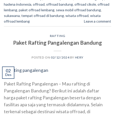
hadena indonesia
,
offroad
,
offroad bandung
,
offroad cikole
,
offroad
lembang
,
paket offroad lembang
,
sewa mobil offroad bandung
,
sukawana
,
tempat offroad di bandung
,
wisata offroad
,
wisata
offroad lembang
Leave a comment
RAFTING
Paket Rafting Pangalengan Bandung
POSTED ON
02/12/2024
BY
HERY
02
Des
Paket Rafting Pangalengan – Mau rafting di
Pangalengan Bandung? Berikut ini adalah daftar
harga paket rafting Pangalengan beserta dengan
fasilitas apa saja yang termasuk didalamnya. Selain
terkenal sebagai destinasi wisata offroad, di