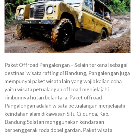
Paket Offroad Pangalengan – Selain terkenal sebagai
destinasi wisata rafting di Bandung, Pangalengan juga
mempunyai paket wisata lain yang wajib kalian coba
yaitu wisata petualangan offroad menjelajahi
rimbunnya hutan belantara. Paket offroad
Pangalengan adalah wisata petualangan menjelajahi
keindahan alam dikawasan Situ Cileunca, Kab.
Bandung Selatan menggunakan kendaraan
berpenggerak roda dobel gardan. Paket wisata