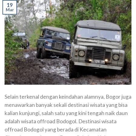
19
Mar
Selain terkenal dengan keindahan alamnya, Bogor juga
menawarkan banyak sekali destinasi wisata yang bisa
kalian kunjungi, salah satu yang kini tengah naik daun
adalah wisata offroad Bodogol. Destinasi wisata
offroad Bodogol yang berada di Kecamatan