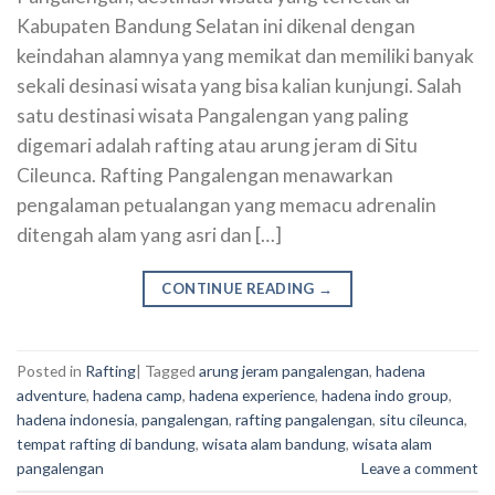
Kabupaten Bandung Selatan ini dikenal dengan
keindahan alamnya yang memikat dan memiliki banyak
sekali desinasi wisata yang bisa kalian kunjungi. Salah
satu destinasi wisata Pangalengan yang paling
digemari adalah rafting atau arung jeram di Situ
Cileunca. Rafting Pangalengan menawarkan
pengalaman petualangan yang memacu adrenalin
ditengah alam yang asri dan […]
CONTINUE READING
→
Posted in
Rafting
|
Tagged
arung jeram pangalengan
,
hadena
adventure
,
hadena camp
,
hadena experience
,
hadena indo group
,
hadena indonesia
,
pangalengan
,
rafting pangalengan
,
situ cileunca
,
tempat rafting di bandung
,
wisata alam bandung
,
wisata alam
pangalengan
Leave a comment