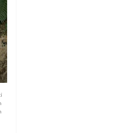
i
n
n