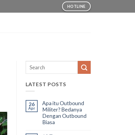
HOTLINE
LATEST POSTS
Apa itu Outbound
26
Apr
Militer? Bedanya
Dengan Outbound
Biasa