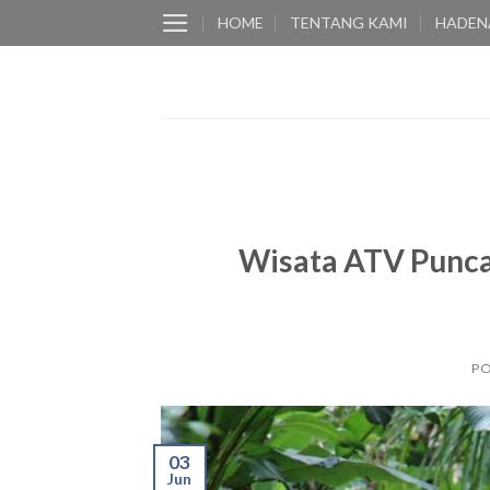
Skip
HOME
TENTANG KAMI
HADEN
to
content
Wisata ATV Punca
P
03
Jun