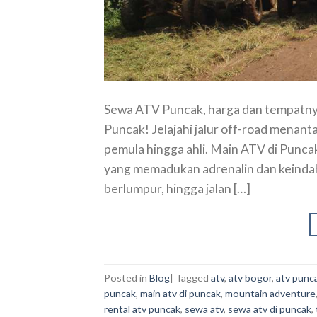
Sewa ATV Puncak, harga dan tempatnya
Puncak! Jelajahi jalur off-road menan
pemula hingga ahli. Main ATV di Punc
yang memadukan adrenalin dan keinda
berlumpur, hingga jalan […]
Posted in
Blog
|
Tagged
atv
,
atv bogor
,
atv punc
puncak
,
main atv di puncak
,
mountain adventure
rental atv puncak
,
sewa atv
,
sewa atv di puncak
,