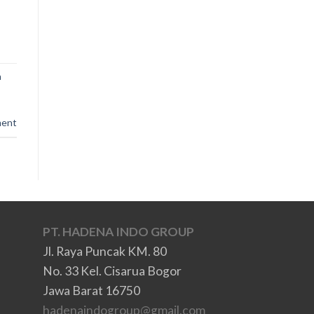
a
ment
PT. HADENA INDO GROUP
Jl. Raya Puncak KM. 80
No. 33 Kel. Cisarua Bogor
Jawa Barat 16750
hadenaindogroup@gmail.com