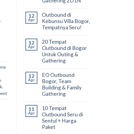
Gathering 2D1N
Outbound di
12
Apr
Kebunsu Villa Bogor,
-
Tempatnya Seru!
20 Tempat
12
Apr
Outbound di Bogor
Untuk Outing &
Gathering
ena
n
EO Outbound
12
n
Apr
Bogor, Team
ak
,
Building & Family
Gathering
ment
10 Tempat
11
Apr
Outbound Seru di
Sentul + Harga
Paket