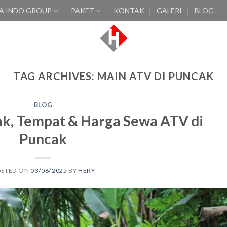
A INDO GROUP
PAKET
KONTAK
GALERI
BLOG
TAG ARCHIVES:
MAIN ATV DI PUNCAK
BLOG
k, Tempat & Harga Sewa ATV di
Puncak
OSTED ON
03/06/2025
BY
HERY