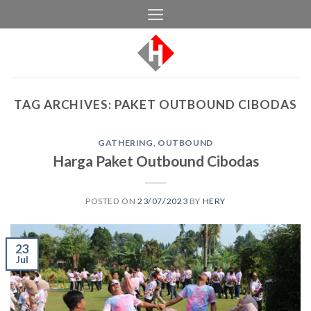
Skip
to
content
TAG ARCHIVES:
PAKET OUTBOUND CIBODAS
GATHERING
,
OUTBOUND
Harga Paket Outbound Cibodas
POSTED ON
23/07/2023
BY
HERY
23
Jul