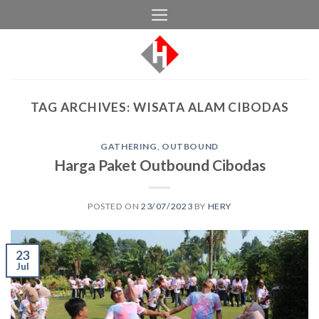
Skip
to
content
TAG ARCHIVES:
WISATA ALAM CIBODAS
GATHERING
,
OUTBOUND
Harga Paket Outbound Cibodas
POSTED ON
23/07/2023
BY
HERY
23
Jul