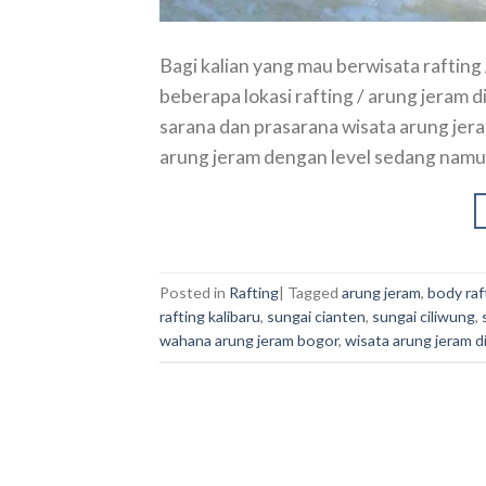
Bagi kalian yang mau berwisata rafting
beberapa lokasi rafting / arung jeram 
sarana dan prasarana wisata arung jera
arung jeram dengan level sedang namu
Posted in
Rafting
|
Tagged
arung jeram
,
body raf
rafting kalibaru
,
sungai cianten
,
sungai ciliwung
,
wahana arung jeram bogor
,
wisata arung jeram d