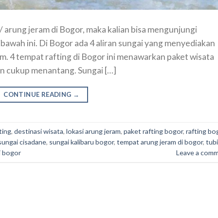
 / arung jeram di Bogor, maka kalian bisa mengunjungi
dibawah ini. Di Bogor ada 4 aliran sungai yang menyediakan
m. 4 tempat rafting di Bogor ini menawarkan paket wisata
n cukup menantang. Sungai […]
CONTINUE READING
→
ting
,
destinasi wisata
,
lokasi arung jeram
,
paket rafting bogor
,
rafting bo
sungai cisadane
,
sungai kalibaru bogor
,
tempat arung jeram di bogor
,
tub
i bogor
Leave a com