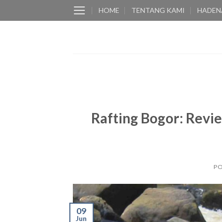
Skip
HOME
TENTANG KAMI
HADEN
to
content
Rafting Bogor: Revie
P
09
Jun