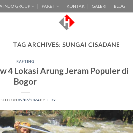
A INDO GROUP
PAKET
KONTAK
GALERI
BLOG
TAG ARCHIVES:
SUNGAI CISADANE
RAFTING
w 4 Lokasi Arung Jeram Populer di
Bogor
OSTED ON
09/06/2024
BY
HERY