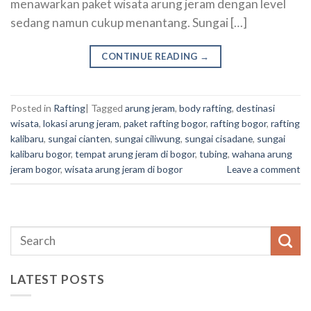
menawarkan paket wisata arung jeram dengan level
sedang namun cukup menantang. Sungai […]
CONTINUE READING
→
Posted in
Rafting
|
Tagged
arung jeram
,
body rafting
,
destinasi
wisata
,
lokasi arung jeram
,
paket rafting bogor
,
rafting bogor
,
rafting
kalibaru
,
sungai cianten
,
sungai ciliwung
,
sungai cisadane
,
sungai
kalibaru bogor
,
tempat arung jeram di bogor
,
tubing
,
wahana arung
jeram bogor
,
wisata arung jeram di bogor
Leave a comment
LATEST POSTS