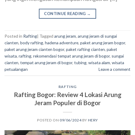
CONTINUE READING
→
Posted in
Rafting
|
Tagged
arung jeram
,
arung jeram di sungai
cianten
,
body rafting
,
hadena adventure
,
paket arung jeram bogor
,
paket arung jeram cianten bogor
,
paket rafting cianten
,
paket
wisata
,
rafting
,
rekomendasi tempat arung jeram di bogor
,
sungai
cianten
,
tempat arung jeram di bogor
,
tubing
,
wisata alam
,
wisata
petualangan
Leave a comment
RAFTING
Rafting Bogor: Review 4 Lokasi Arung
Jeram Populer di Bogor
POSTED ON
09/06/2024
BY
HERY