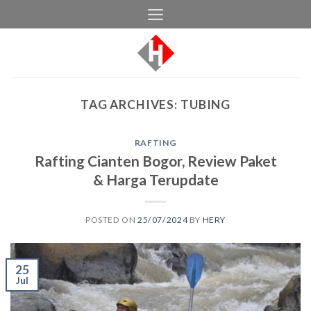
Skip
to
content
TAG ARCHIVES:
TUBING
RAFTING
Rafting Cianten Bogor, Review Paket
& Harga Terupdate
POSTED ON
25/07/2024
BY
HERY
25
Jul