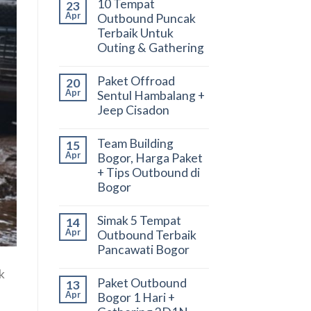
10 Tempat
23
Apr
Outbound Puncak
Terbaik Untuk
Outing & Gathering
Paket Offroad
20
Apr
Sentul Hambalang +
Jeep Cisadon
Team Building
15
Apr
Bogor, Harga Paket
+ Tips Outbound di
Bogor
Simak 5 Tempat
14
Apr
Outbound Terbaik
Pancawati Bogor
k
Paket Outbound
13
Apr
Bogor 1 Hari +