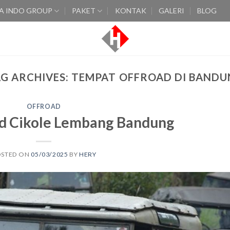
A INDO GROUP
PAKET
KONTAK
GALERI
BLOG
G ARCHIVES:
TEMPAT OFFROAD DI BANDU
OFFROAD
ad Cikole Lembang Bandung
OSTED ON
05/03/2025
BY
HERY