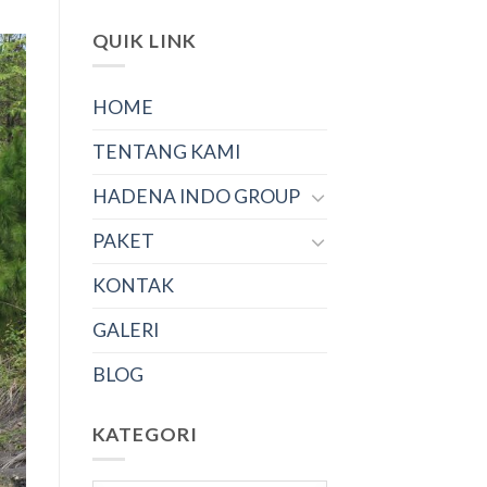
QUIK LINK
HOME
TENTANG KAMI
HADENA INDO GROUP
PAKET
KONTAK
GALERI
BLOG
KATEGORI