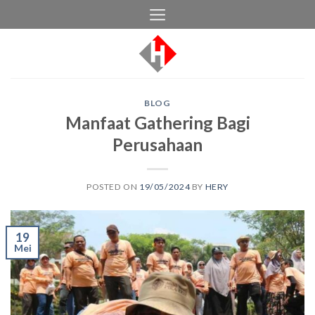
Skip
to
content
BLOG
Manfaat Gathering Bagi
Perusahaan
POSTED ON
19/05/2024
BY
HERY
19
Mei