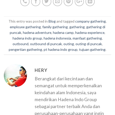
This entry was posted in
Blog
and tagged
company gathering
,
employee gathering
,
family gathering
,
gathering
,
gathering di
puncak
,
hadena adventure
,
hadena camp
,
hadena experience
,
hadena indo group
,
hadena indonesia
,
manfaat gathering
,
outbound
,
outbound di puncak
,
outing
,
outing di puncak
,
pengertian gathering
,
pt hadena indo group
,
tujuan gathering
.
HERY
Berangkat dari kecintaan dan
semangat untuk memperkenalkan
keindahan alam Indonesia, saya
mendirikan Hadena Indo Group
sebagai partner terbaik Anda dan
perusahaan-perusahaan yang ingin