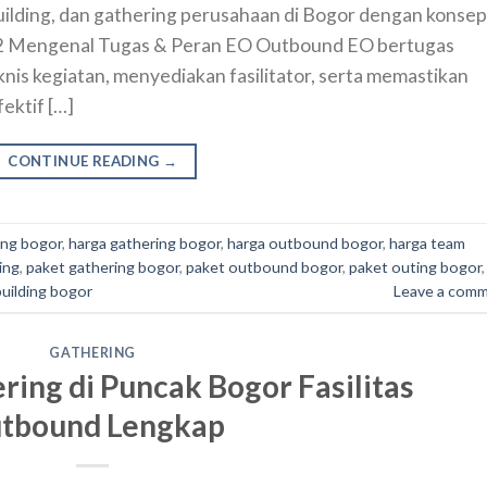
ilding, dan gathering perusahaan di Bogor dengan konsep
. 2 Mengenal Tugas & Peran EO Outbound EO bertugas
is kegiatan, menyediakan fasilitator, serta memastikan
ektif […]
CONTINUE READING
→
ing bogor
,
harga gathering bogor
,
harga outbound bogor
,
harga team
ing
,
paket gathering bogor
,
paket outbound bogor
,
paket outing bogor
,
uilding bogor
Leave a com
GATHERING
ing di Puncak Bogor Fasilitas
tbound Lengkap