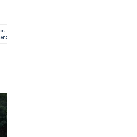
ing
ment