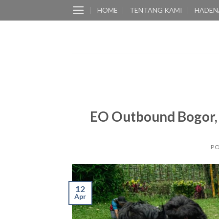
Skip
HOME
TENTANG KAMI
HADEN
to
content
EO Outbound Bogor, 
P
12
Apr