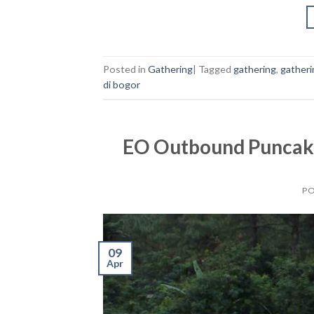
Posted in
Gathering
|
Tagged
gathering
,
gatheri
di bogor
EO Outbound Puncak,
P
09
Apr