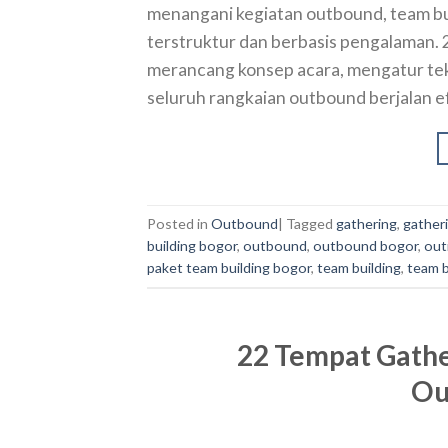
menangani kegiatan outbound, team bu
terstruktur dan berbasis pengalaman
merancang konsep acara, mengatur tekn
seluruh rangkaian outbound berjalan ef
Posted in
Outbound
|
Tagged
gathering
,
gather
building bogor
,
outbound
,
outbound bogor
,
out
paket team building bogor
,
team building
,
team b
22 Tempat Gather
Ou