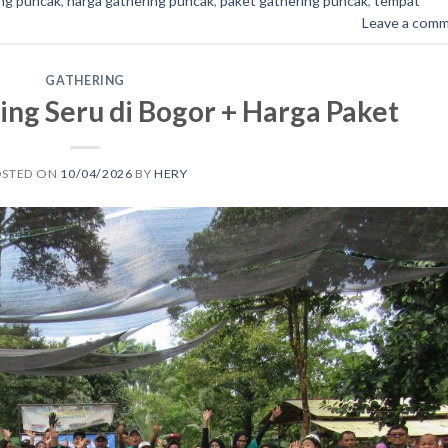
ng puncak
,
harga gathering puncak
,
paket gathering puncak
,
tempat
Leave a com
GATHERING
ng Seru di Bogor + Harga Paket
OSTED ON
10/04/2026
BY
HERY