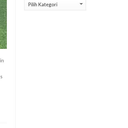
Kategori
in
as