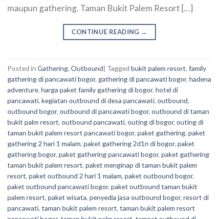
maupun gathering. Taman Bukit Palem Resort […]
CONTINUE READING
→
Posted in
Gathering
,
Outbound
|
Tagged
bukit palem resort
,
family
gathering di pancawati bogor
,
gathering di pancawati bogor
,
hadena
adventure
,
harga paket family gathering di bogor
,
hotel di
pancawati
,
kegiatan outbound di desa pancawati
,
outbound
,
outbound bogor
,
outbound di pancawati bogor
,
outbound di taman
bukit palm resort
,
outbound pancawati
,
outing di bogor
,
outing di
taman bukit palem resort pancawati bogor
,
paket gathering
,
paket
gathering 2 hari 1 malam
,
paket gathering 2d1n di bogor
,
paket
gathering bogor
,
paket gathering pancawati bogor
,
paket gathering
taman bukit palem resort
,
paket menginap di taman bukit palem
resort
,
paket outbound 2 hari 1 malam
,
paket outbound bogor
,
paket outbound pancawati bogor
,
paket outbound taman bukit
palem resort
,
paket wisata
,
penyedia jasa outbound bogor
,
resort di
pancawati
,
taman bukit palem resort
,
taman bukit palem resort
pancawati bogor
,
taman bukit palm resort
,
tempat outbound di