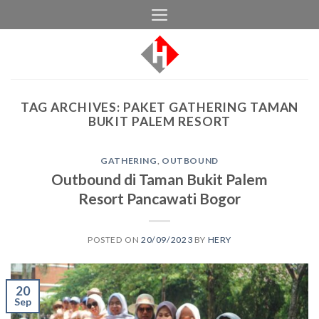
Skip
to
content
TAG ARCHIVES:
PAKET GATHERING TAMAN
BUKIT PALEM RESORT
GATHERING
,
OUTBOUND
Outbound di Taman Bukit Palem
Resort Pancawati Bogor
POSTED ON
20/09/2023
BY
HERY
20
Sep