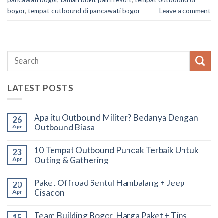
bogor
,
tempat outbound di pancawati bogor
Leave a comment
LATEST POSTS
Apa itu Outbound Militer? Bedanya Dengan
26
Outbound Biasa
Apr
10 Tempat Outbound Puncak Terbaik Untuk
23
Outing & Gathering
Apr
Paket Offroad Sentul Hambalang + Jeep
20
Cisadon
Apr
Team Building Bogor, Harga Paket + Tips
15