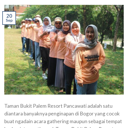
20
Sep
Taman Bukit Palem Resort Pancawati adalah satu
diantara banyaknya penginapan di Bogor yang cocok
buat ngadain acara gathering maupun sebagai tempat