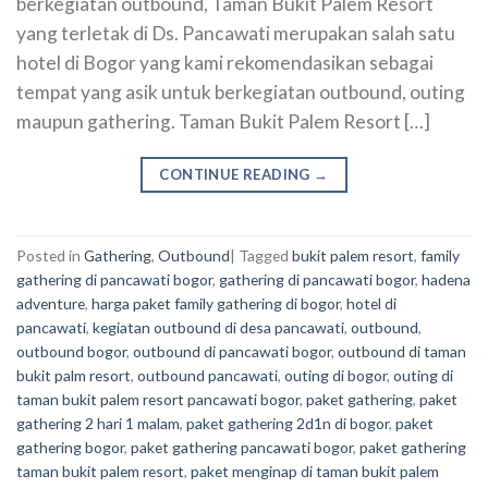
berkegiatan outbound, Taman Bukit Palem Resort
yang terletak di Ds. Pancawati merupakan salah satu
hotel di Bogor yang kami rekomendasikan sebagai
tempat yang asik untuk berkegiatan outbound, outing
maupun gathering. Taman Bukit Palem Resort […]
CONTINUE READING
→
Posted in
Gathering
,
Outbound
|
Tagged
bukit palem resort
,
family
gathering di pancawati bogor
,
gathering di pancawati bogor
,
hadena
adventure
,
harga paket family gathering di bogor
,
hotel di
pancawati
,
kegiatan outbound di desa pancawati
,
outbound
,
outbound bogor
,
outbound di pancawati bogor
,
outbound di taman
bukit palm resort
,
outbound pancawati
,
outing di bogor
,
outing di
taman bukit palem resort pancawati bogor
,
paket gathering
,
paket
gathering 2 hari 1 malam
,
paket gathering 2d1n di bogor
,
paket
gathering bogor
,
paket gathering pancawati bogor
,
paket gathering
taman bukit palem resort
,
paket menginap di taman bukit palem