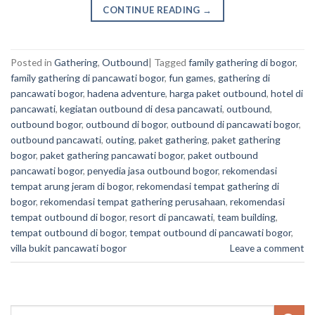
CONTINUE READING
→
Posted in
Gathering
,
Outbound
|
Tagged
family gathering di bogor
,
family gathering di pancawati bogor
,
fun games
,
gathering di
pancawati bogor
,
hadena adventure
,
harga paket outbound
,
hotel di
pancawati
,
kegiatan outbound di desa pancawati
,
outbound
,
outbound bogor
,
outbound di bogor
,
outbound di pancawati bogor
,
outbound pancawati
,
outing
,
paket gathering
,
paket gathering
bogor
,
paket gathering pancawati bogor
,
paket outbound
pancawati bogor
,
penyedia jasa outbound bogor
,
rekomendasi
tempat arung jeram di bogor
,
rekomendasi tempat gathering di
bogor
,
rekomendasi tempat gathering perusahaan
,
rekomendasi
tempat outbound di bogor
,
resort di pancawati
,
team building
,
tempat outbound di bogor
,
tempat outbound di pancawati bogor
,
villa bukit pancawati bogor
Leave a comment