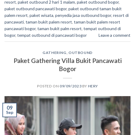
resort
,
paket outbound 2 hari 1 malam
,
paket outbound bogor
,
paket outbound pancawati bogor
,
paket outbound taman bukit
palem resort
,
paket wisata
,
penyedia jasa outbound bogor
,
resort di
pancawati
,
taman bukit palem resort
,
taman bukit palem resort
pancawati bogor
,
taman bukit palm resort
,
tempat outbound di
bogor
,
tempat outbound di pancawati bogor
Leave a comment
GATHERING
,
OUTBOUND
Paket Gathering Villa Bukit Pancawati
Bogor
POSTED ON
09/09/2023
BY
HERY
09
Sep