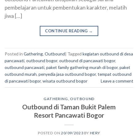
pembelajaran untuk pembentukan karakter, melatih
jiwa […]
CONTINUE READING
→
Posted in
Gathering
,
Outbound
|
Tagged
kegiatan outbound di desa
pancawati
,
outbound bogor
,
outbound di pancawati bogor
,
outbound pancawati
,
paket family gathering murah di bogor
,
paket
outbound murah
,
penyedia jasa outbound bogor
,
tempat outbound
di pancawati bogor
,
wisata outbound bogor
Leave a comment
GATHERING
,
OUTBOUND
Outbound di Taman Bukit Palem
Resort Pancawati Bogor
POSTED ON
20/09/2023
BY
HERY