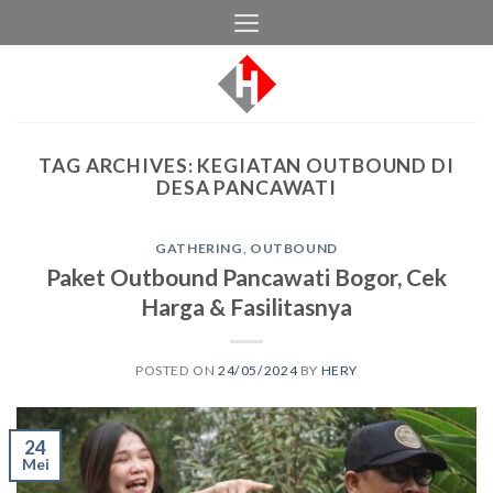
Skip
to
content
TAG ARCHIVES:
KEGIATAN OUTBOUND DI
DESA PANCAWATI
GATHERING
,
OUTBOUND
Paket Outbound Pancawati Bogor, Cek
Harga & Fasilitasnya
POSTED ON
24/05/2024
BY
HERY
24
Mei