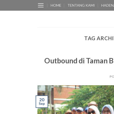
Skip
HOME
TENTANG KAMI
HADEN
to
content
TAG ARCHI
Outbound di Taman B
P
20
Sep