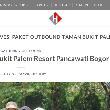
A INDO GROUP
PAKET
KONTAK
GALERI
BLOG
VES:
PAKET OUTBOUND TAMAN BUKIT PAL
GATHERING
,
OUTBOUND
ukit Palem Resort Pancawati Bogor
OSTED ON
20/09/2023
BY
HERY