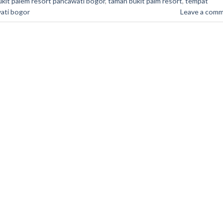
kit palem resort pancawati bogor
,
taman bukit palm resort
,
tempat
ati bogor
Leave a com