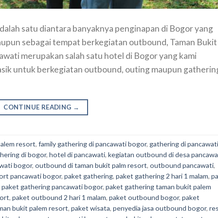
dalah satu diantara banyaknya penginapan di Bogor yang
aupun sebagai tempat berkegiatan outbound, Taman Bukit
cawati merupakan salah satu hotel di Bogor yang kami
sik untuk berkegiatan outbound, outing maupun gatherin
CONTINUE READING
→
palem resort
,
family gathering di pancawati bogor
,
gathering di pancawat
thering di bogor
,
hotel di pancawati
,
kegiatan outbound di desa pancawa
wati bogor
,
outbound di taman bukit palm resort
,
outbound pancawati
,
sort pancawati bogor
,
paket gathering
,
paket gathering 2 hari 1 malam
,
p
,
paket gathering pancawati bogor
,
paket gathering taman bukit palem
ort
,
paket outbound 2 hari 1 malam
,
paket outbound bogor
,
paket
an bukit palem resort
,
paket wisata
,
penyedia jasa outbound bogor
,
re