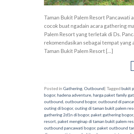
Taman Bukit Palem Resort Pancawati a
cocok buat ngadain acara gathering m
Palem Resort yang terletak di Ds. Pan
rekomendasikan sebagai tempat yang a
Taman Bukit Palem Resort […]
Posted in
Gathering
,
Outbound
|
Tagged
bukit 
bogor
,
hadena adventure
,
harga paket family ga
outbound
,
outbound bogor
,
outbound di panca
outing di bogor
,
outing di taman bukit palem re
gathering 2d1n di bogor
,
paket gathering bogor
resort
,
paket menginap di taman bukit palem res
outbound pancawati bogor
,
paket outbound tam