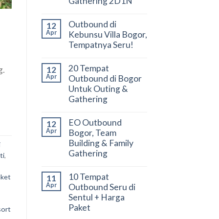
Gathering 2D1N
Outbound di
12
Apr
Kebunsu Villa Bogor,
Tempatnya Seru!
20 Tempat
12
g.
Apr
Outbound di Bogor
Untuk Outing &
Gathering
EO Outbound
12
Apr
Bogor, Team
Building & Family
i
Gathering
ti
,
10 Tempat
aket
11
Apr
Outbound Seru di
Sentul + Harga
Paket
sort