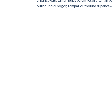
di pancawati
,
taman bukit palem resort
,
taman bu
outbound di bogor
,
tempat outbound di pancaw