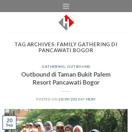
Skip
to
content
TAG ARCHIVES:
FAMILY GATHERING DI
PANCAWATI BOGOR
GATHERING
,
OUTBOUND
Outbound di Taman Bukit Palem
Resort Pancawati Bogor
POSTED ON
20/09/2023
BY
HERY
20
Sep