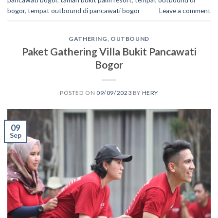
bogor
,
tempat outbound di pancawati bogor
Leave a comment
GATHERING
,
OUTBOUND
Paket Gathering Villa Bukit Pancawati
Bogor
POSTED ON
09/09/2023
BY
HERY
09
Sep