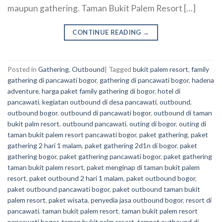
maupun gathering. Taman Bukit Palem Resort […]
CONTINUE READING
→
Posted in
Gathering
,
Outbound
|
Tagged
bukit palem resort
,
family
gathering di pancawati bogor
,
gathering di pancawati bogor
,
hadena
adventure
,
harga paket family gathering di bogor
,
hotel di
pancawati
,
kegiatan outbound di desa pancawati
,
outbound
,
outbound bogor
,
outbound di pancawati bogor
,
outbound di taman
bukit palm resort
,
outbound pancawati
,
outing di bogor
,
outing di
taman bukit palem resort pancawati bogor
,
paket gathering
,
paket
gathering 2 hari 1 malam
,
paket gathering 2d1n di bogor
,
paket
gathering bogor
,
paket gathering pancawati bogor
,
paket gathering
taman bukit palem resort
,
paket menginap di taman bukit palem
resort
,
paket outbound 2 hari 1 malam
,
paket outbound bogor
,
paket outbound pancawati bogor
,
paket outbound taman bukit
palem resort
,
paket wisata
,
penyedia jasa outbound bogor
,
resort di
pancawati
,
taman bukit palem resort
,
taman bukit palem resort
pancawati bogor
,
taman bukit palm resort
,
tempat outbound di